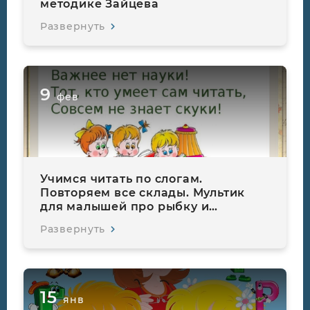
методике Зайцева
Развернуть
9
фев
Учимся читать по слогам.
Повторяем все склады. Мультик
для малышей про рыбку и
подводную лодку.
Развернуть
15
янв