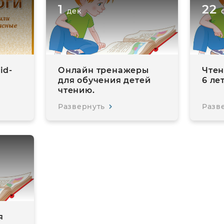
1
22
дек
id-
Онлайн тренажеры
Чтен
для обучения детей
6 лет
чтению.
Развернуть
Разв
я