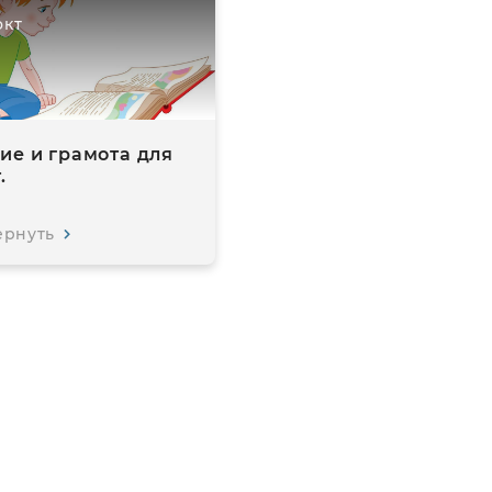
окт
ие и грамота для
.
ернуть