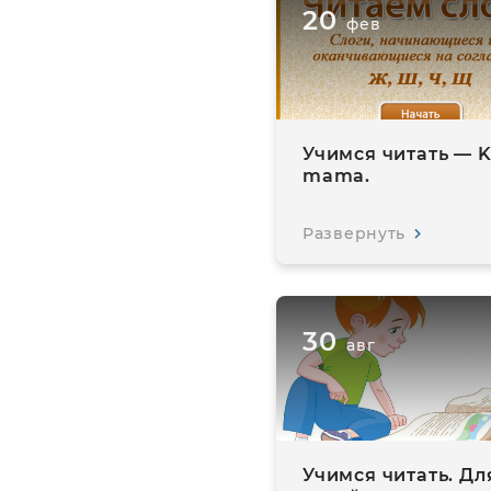
20
фев
Учимся читать — K
mama.
Развернуть
30
авг
Учимся читать. Дл